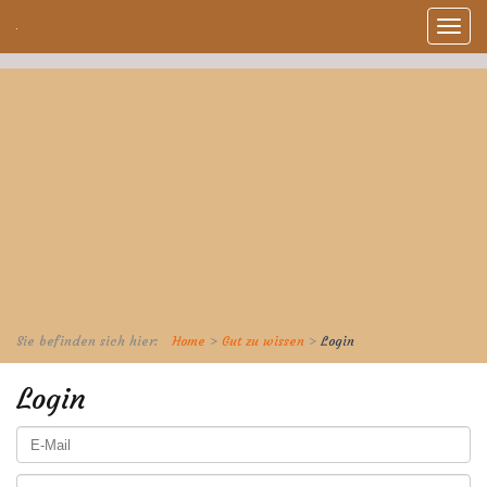
Toggl
naviga
Sie befinden sich hier:
Home
>
Gut zu wissen
>
Login
Login